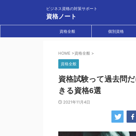
ビジネス資格の対策サポート
資格ノート
資格全般
個別資格
HOME
>
資格全般
>
資格全般
資格試験って過去問だ
きる資格6選
2021年11月4日