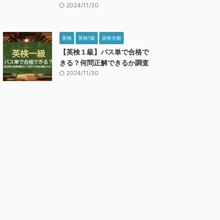
2024/11/30
英検
英検1級
資格全般
【英検１級】パス単で合格で
きる？何問正解できるか調査
2024/11/30