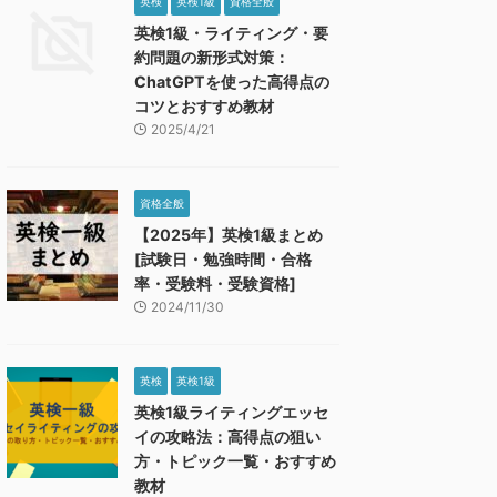
英検
英検1級
資格全般
英検1級・ライティング・要
約問題の新形式対策：
ChatGPTを使った高得点の
コツとおすすめ教材
2025/4/21
資格全般
【2025年】英検1級まとめ
[試験日・勉強時間・合格
率・受験料・受験資格]
2024/11/30
英検
英検1級
英検1級ライティングエッセ
イの攻略法：高得点の狙い
方・トピック一覧・おすすめ
教材