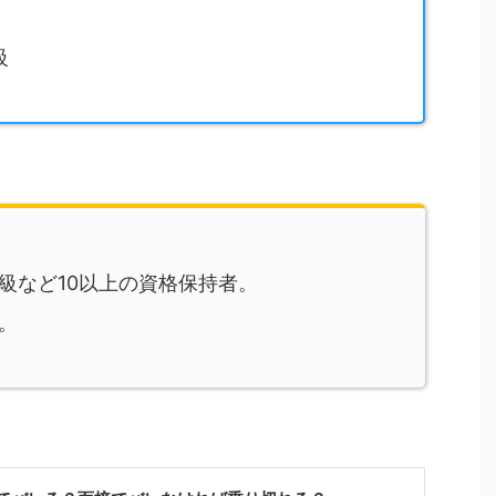
級
級など10以上の資格保持者。
。