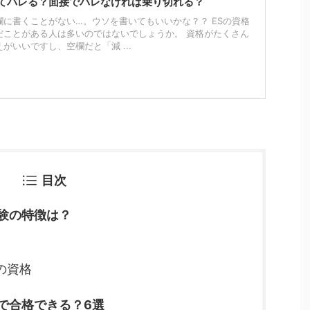
てバレる？面接でバレなければ乗り切れる？
に書くことがない…。ウソを書いてもいいかな？？ ESの資格
だことがある人は多いのではないでしょうか。 資格がたくさん
がいいですし、空欄だと「減 ...
目次
験の特徴は？
の資格
で合格できる？6選