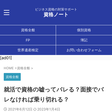
ビジネス資格の対策サポート
資格ノート
資格全般
個別資格
簿記
FP
世界遺産検定
お問い合わせフォーム
[ad01]
HOME
>
資格全般
>
資格全般
就活で資格の嘘ってバレる？面接でバ
レなければ乗り切れる？
2021年6月12日
2023年1月4日