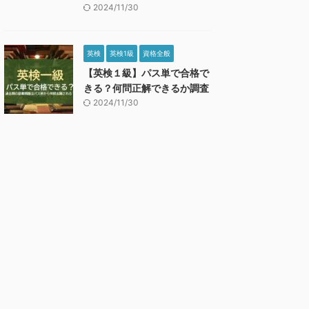
2024/11/30
英検
英検1級
資格全般
【英検１級】パス単で合格で
きる？何問正解できるか調査
2024/11/30