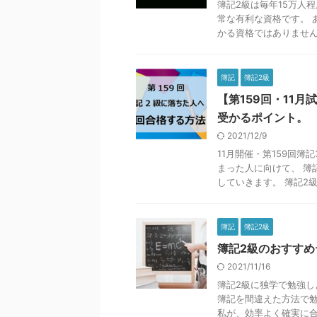
簿記2級は毎年15万人
常な有利な資格です。 
かる資格ではありません。
簿記
簿記2級
【第159回・11
受かるポイント。
2021/12/9
11月開催・第159回
まった人に向けて、 簿
していきます。 簿記2級は
簿記
簿記2級
簿記2級のおすす
2021/11/16
簿記2級に独学で勉強し
簿記を間違えた方法で勉
私が、効率よく確実に合格