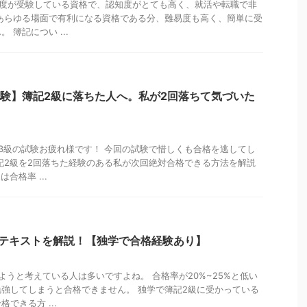
程度が受験している資格で、認知度がとても高く、就活や転職で非
あらゆる場面で有利になる資格である分、難易度も高く、簡単に受
 簿記につい ...
月試験】簿記2級に落ちた人へ。私が2回落ちて気づいた
簿記3級の試験お疲れ様です！ 今回の試験で惜しくも合格を逃してし
記2級を2回落ちた経験のある私が次回絶対合格できる方法を解説
合格率 ...
めテキストを解説！【独学で合格経験あり】
ようと考えている人は多いですよね。 合格率が20%~25%と低い
強してしまうと合格できません。 独学で簿記2級に受かっている
できる方 ...