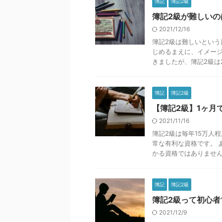
簿記
簿記2級
簿記2級が難しいの
2021/12/16
簿記2級は難しいという
じめるまえに、イメージ
きましたが、簿記2級は2回
簿記
簿記2級
【簿記2級】1ヶ月
2021/11/16
簿記2級は毎年15万人
常な有利な資格です。 
かる資格ではありません。
簿記
簿記2級
簿記2級って初心者
2021/12/9