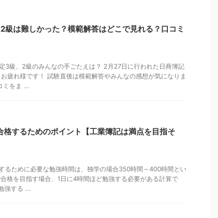
級,2級は難しかった？模範解答はどこで見れる？口コミ
検定3級、2級のみんなの手ごたえは？ 2月27日に行われた日商簿記
お疲れ様です！ 試験直後は模範解答やみんなの感想が気になりま
をま ...
合格するためのポイント【工業簿記は満点を目指そ
するために必要な勉強時間は、独学の場合350時間～400時間とい
で合格を目指す場合、1日に4時間ほど勉強する必要がある計算で
強する ...