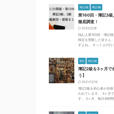
簿記2級
簿記3級
第160回・簿記3
徹底調査！
2022/2/28
悩む人第160回・簿記
検定を受験した皆さん、
すよね。 ネット上の口コミ
簿記
簿記2級
簿記2級を3ヶ月で
う】
2021/12/16
簿記2級を初心者が合格
われています。 3ヶ月
す。 3ヶ月、毎日4時間勉