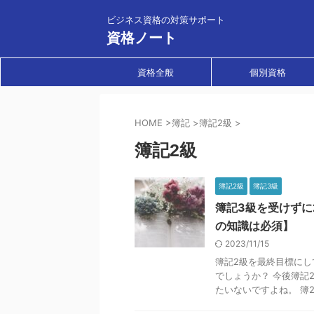
ビジネス資格の対策サポート
資格ノート
資格全般
個別資格
HOME
>
簿記
>
簿記2級
>
簿記2級
簿記2級
簿記3級
簿記3級を受けずに
の知識は必須】
2023/11/15
簿記2級を最終目標にし
でしょうか？ 今後簿記
たいないですよね。 簿2級