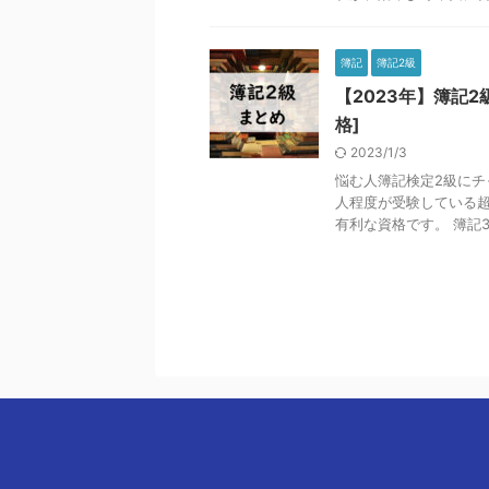
簿記
簿記2級
【2023年】簿記
格]
2023/1/3
悩む人簿記検定2級にチ
人程度が受験している超
有利な資格です。 簿記3級