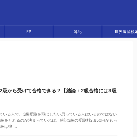
FP
簿記
世界遺産検
2級から受けて合格できる？【結論：2級合格には3級
ている人で、3級受験を飛ばしたい思っている人はいるのではない
2級をとれるのが決まっていれば、簿記3級の受験料2,850円がもっ
は簿 ...