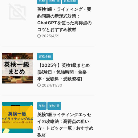
英検
英検1級
資格全般
英検1級・ライティング・要
約問題の新形式対策：
ChatGPTを使った高得点の
コツとおすすめ教材
2025/4/21
資格全般
【2025年】英検1級まとめ
[試験日・勉強時間・合格
率・受験料・受験資格]
2024/11/30
英検
英検1級
英検1級ライティングエッセ
イの攻略法：高得点の狙い
方・トピック一覧・おすすめ
教材