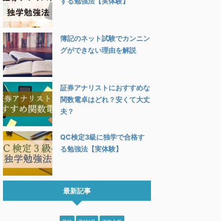
する勉強法【実体験】
簿記のネット試験でカンニン
グができない理由を解説
般
英検
英検1級
資格全般
資格全般
証券アナリストにおすすめな
関数電卓はどれ？安くて大丈
夫？
2024/10/8
2025/4/21
QC検定3級に独学で合格す
る勉強法【実体験】
検定のメリットは？転職
英検1級・ライティング・要
【20
に使える？？
約問題の新形式対策：
[試
ChatGPTを使った高得点の
率・
検定は、中小企業から大企
コツとおすすめ教材
悩む人
で、どこでも取得を推奨さ
最新記事
英検1級の要約問題は、24年度
たい！
いる有名な資格です。 受
の試験から始まった新しい設問
な？ 
が毎年8万人程度いること
ReadMore
ReadMore
です。 対策方法があまり確立
も難易
も、人気な資格であること