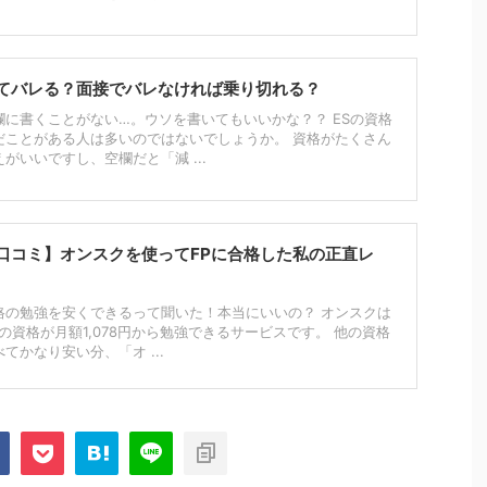
てバレる？面接でバレなければ乗り切れる？
に書くことがない…。ウソを書いてもいいかな？？ ESの資格
だことがある人は多いのではないでしょうか。 資格がたくさん
がいいですし、空欄だと「減 ...
口コミ】オンスクを使ってFPに合格した私の正直レ
格の勉強を安くできるって聞いた！本当にいいの？ オンスクは
上の資格が月額1,078円から勉強できるサービスです。 他の資格
てかなり安い分、「オ ...