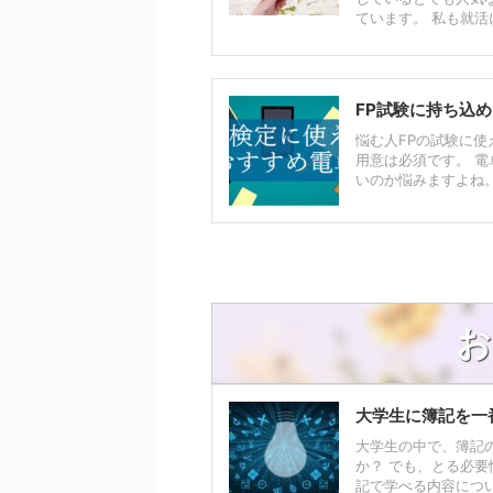
ています。 私も就活に
FP試験に持ち込
悩む人FPの試験に使
用意は必須です。 
いのか悩みますよね。 
お
大学生に簿記を一
大学生の中で、簿記
か？ でも、とる必
記で学べる内容につい