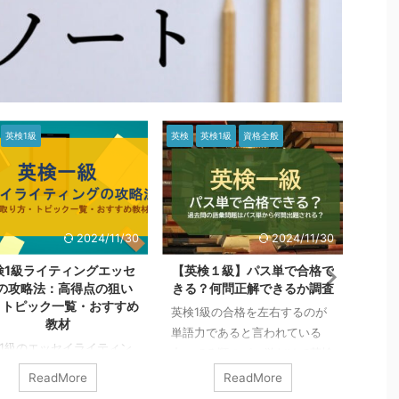
英検1級
英検
英検1級
資格全般
資格全
2024/11/30
2024/11/30
検1級ライティングエッセ
【英検１級】パス単で合格で
QC
の攻略法：高得点の狙い
きる？何問正解できるか調査
・トピック一覧・おすすめ
英検1級の合格を左右するのが
QC
教材
単語力であると言われている
業ま
1級のエッセイライティン
中、でる順のパス単だけで英検
れて
、多くの受験者にとって難
1級に合格できる語彙力が身に
験者
ReadMore
ReadMore
なる問題の1つです。 しか
つくか心配になりますよね。
から