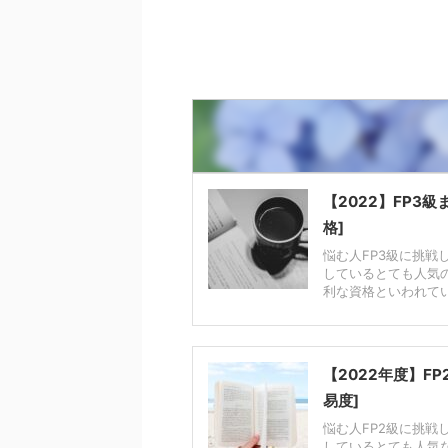
れていないため、勉強方法に
し、
準1級と比べても難易度が格段
みますよね。 この記事で
な準
とあがり、合格率が大きく下が
、要約問題で高得点を取る方
はあ
ることが特徴です。 他の級と
を詳しく解説します。 ＞＞
は、
比べ物にならないほど難易度が
ッセイライティングのおすす
ごと
高い分、自身の英語力を示すに
教材 要約問題の概要と重要
践に
は非常に有効な資格です。 こ
 まずは、英検1級におけるラ
ます
の記事では英検1級を受ける人
ティングのうち、要約問題の
で自
に向けて、事前に知っておくべ
要と英検1級における重要性
えら
き次の情報を簡潔にまとめてい
【2022】FP3
ついて解説していきます。
＞＞
ます。 また、24年度から変更
格]
約問題(新形式)の特徴 英検1
すす
になった点もしっかり反映して
悩む人FP3級に挑戦
にはライティング問題とし
グの
おります。 また、おすすめの
しているとても人気
、次の2題出題されます。 本
検1
英検1級の勉強方法も紹介して
利な資格といわれていま
事では、要約問題について解
うち
いきます。 英検とは？1級の難
していきます。 出題される
概要
...
に ..
【2022年度】F
易度]
悩む人FP2級に挑戦
しているとても人気