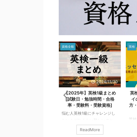
検
英検1級
資格全般
資格全般
英検
2025/4/21
2024/11/30
英検1級・ライティング・要
【2025年】英検1級まとめ
英
約問題の新形式対策：
[試験日・勉強時間・合格
イ
hatGPTを使った高得点の
率・受験料・受験資格]
方
コツとおすすめ教材
悩む人英検1級にチャレンジし
検1級の要約問題は、24年度
英検
たい！どれくらい難しいのか
試験から始まった新しい設問
グは
な？ 英検1級は、英検の中で最
ReadMore
ReadMore
す。 対策方法があまり確立
関と
も難易度の高い級になります。