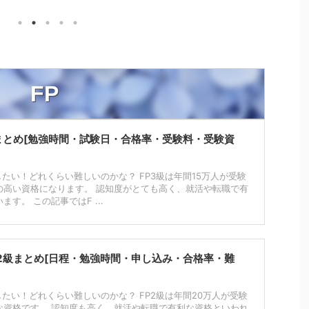
ポイントを押さえた効果的
また、2021年に改訂された最
がう
備をすれば、高得点も夢で
新版の5訂版は、掲載されてい
QC
りません。 この記事で
る単語の難易度が下がったとい
活・
書き方の基本からトピック
われております。 最新の過去
ていき
の具体例までを網羅し、実
問3回分にパス単から単語がい
格の基
役立つコツを詳しく解説し
FP
くつ出題されているかを確認し
管理
。 エッセイライティング
た結果を掲載します。 リンク
関す
信を持って自分の意見を伝
過去問の語彙問題はパス単から
「QC」
れるようになりましょう！
級まとめ[勉強時間・試験日・合格率・受験料・受験資
何問出題されてる？ 英検1級の
の略
エッセイライティングのお
問1で出題される語彙問題を、
ます
め教材 リンク ライティン
単語と熟語に分けて調査しまし
管理
したい！どれくらい難しいのかな？ FP3級は年間15万人が受験
概要と重要性 まずは、英
た。 直近3回分の以下の過去問
活動
の高い資格になります。 認知度がとても高く、就活や転職で有
級におけるライティングの
す。 この記事ではF ...
を調査対象としており、202 ...
均年齢
、エッセイライティングの
と英検1級における重要性
.
P2級まとめ[日程・勉強時間・申し込み・合格率・難
したい！どれくらい難しいのかな？ FP2級は年間20万人が受験
な資格です。 認知度も高く、就活や転職で有利な資格といわれ