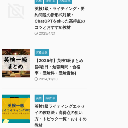
英検
英検1級
資格全般
されていないため、勉強方法に
準1級
かがえますよね。 今回は
英検1級・ライティング・要
悩みますよね。 この記事で
とあが
検定を取るメリットや就
約問題の新形式対策：
は、要約問題で高得点を取る方
ること
転職に役立つ理由を解説し
ChatGPTを使った高得点の
法を詳しく解説します。 ＞＞
比べ物
ます。 QC検定とは？資
コツとおすすめ教材
エッセイライティングのおすす
高い分
本概要 QC検定は「品質
2025/4/21
め教材 要約問題の概要と重要
は非常
検定」の略で、品質管理に
性 まずは、英検1級におけるラ
の記事
る民間の検定です。
イティングのうち、要約問題の
に向け
は「Quality Control」
資格全般
概要と英検1級における重要性
き次の
称であり、品質管理を指し
【2025年】英検1級まとめ
について解説していきます。
ます。 
。 サービスや製品の品質
[試験日・勉強時間・合格
要約問題(新形式)の特徴 英検1
になっ
に取り組むことを品質管理
率・受験料・受験資格]
級にはライティング問題とし
おりま
と呼びます。 受験者の平
2024/11/30
て、次の2題出題されます。 本
英検1
は30代となっ ...
記事では、要約問題について解
いきま
説していきます。 出題される
...
英検
英検1級
...
英検1級ライティングエッセ
イの攻略法：高得点の狙い
方・トピック一覧・おすすめ
教材