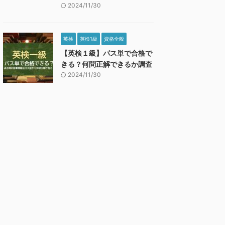
2024/11/30
英検
英検1級
資格全般
【英検１級】パス単で合格で
きる？何問正解できるか調査
2024/11/30