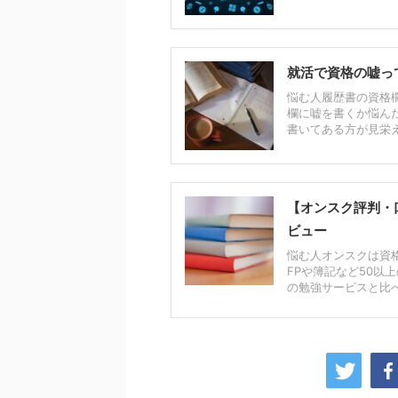
就活で資格の嘘っ
悩む人履歴書の資格欄
欄に嘘を書くか悩ん
書いてある方が見栄え
【オンスク評判・
ビュー
悩む人オンスクは資
FPや簿記など50以
の勉強サービスと比べ