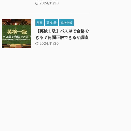
2024/11/30
英検
英検1級
資格全般
【英検１級】パス単で合格で
きる？何問正解できるか調査
2024/11/30