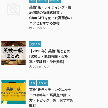
英検
英検1級
資格全般
英検1級・ライティング・要
約問題の新形式対策：
ChatGPTを使った高得点の
コツとおすすめ教材
2025/4/21
資格全般
【2025年】英検1級まとめ
[試験日・勉強時間・合格
率・受験料・受験資格]
2024/11/30
英検
英検1級
英検1級ライティングエッセ
イの攻略法：高得点の狙い
方・トピック一覧・おすすめ
教材