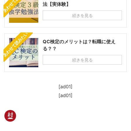
法【実体験】
続きを見る
あわせて読みたい
QC検定のメリットは？転職に使え
る？？
続きを見る
[ad01]
[ad01]