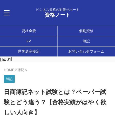
ビジネス資格の対策サポート
資格ノート
資格全般
個別資格
簿記
FP
世界遺産検定
お問い合わせフォーム
[ad01]
HOME
>
簿記
>
簿記
日商簿記ネット試験とは？ペーパー試
験とどう違う？【合格実績がはやく欲
しい人向き】