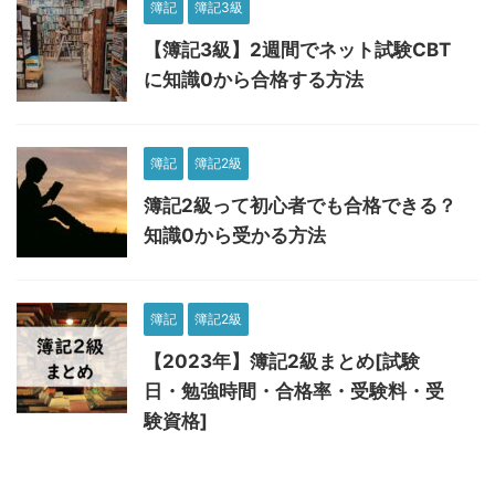
簿記
簿記3級
【簿記3級】2週間でネット試験CBT
に知識0から合格する方法
簿記
簿記2級
簿記2級って初心者でも合格できる？
知識0から受かる方法
簿記
簿記2級
【2023年】簿記2級まとめ[試験
日・勉強時間・合格率・受験料・受
験資格]