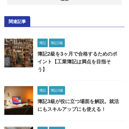
関連記事
簿記
簿記2級
簿記2級を3ヶ月で合格するためのポ
イント【工業簿記は満点を目指そ
う】
簿記
簿記3級
簿記3級が役に立つ場面を解説。就活
にもスキルアップにも使える！