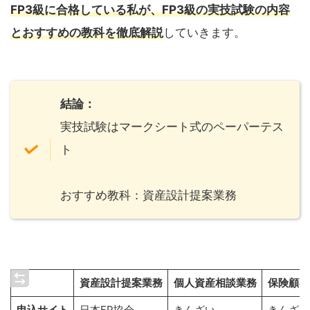
FP3級に合格している私が、FP3級の実技試験の内容
とおすすめの教科を徹底解説
していきます。
結論：
実技試験はマークシート式のペーパーテス
ト
おすすめ教科：資産設計提案業務
資産設計提案業務
個人資産相談業務
保険顧客
申込サイト
日本FP協会
きんざい
きんざい