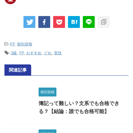
-
FP
,
個別資格
-
3級
,
FP
,
おすすめ
,
どれ
,
実技
関連記事
個別資格
簿記って難しい？文系でも合格でき
る？【結論：誰でも合格可能】