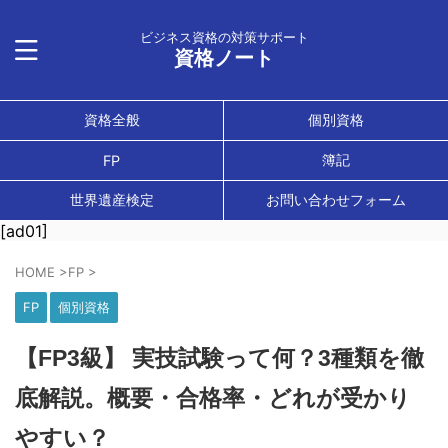
ビジネス資格の対策サポート
資格ノート
資格全般
個別資格
簿記
FP
世界遺産検定
お問い合わせフォーム
[ad01]
HOME
>
FP
>
FP
個別資格
【FP3級】 実技試験って何？3種類を徹
底解説。概要・合格率・どれが受かり
やすい？